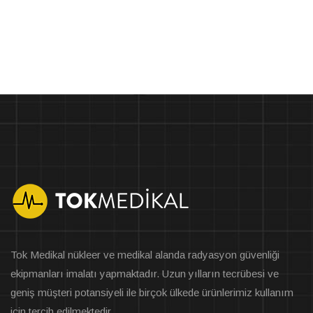
Tok Medikal nükleer ve medikal alanda radyasyon güvenliği
ekipmanları imalatı yapmaktadır. Uzun yılların tecrübesi ve
geniş müşteri potansiyeli ile birçok ülkede ürünlerimiz kullanım
için tercih edilmektedir.