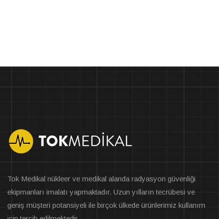
Tok Medikal nükleer ve medikal alanda radyasyon güvenliği
ekipmanları imalatı yapmaktadır. Uzun yılların tecrübesi ve
geniş müşteri potansiyeli ile birçok ülkede ürünlerimiz kullanım
için tercih edilmektedir.