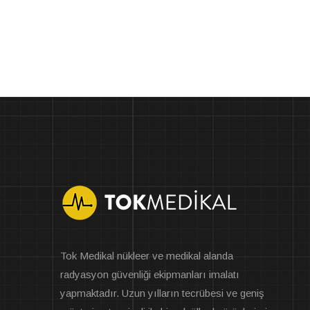
Tok Medikal nükleer ve medikal alanda
radyasyon güvenliği ekipmanları imalatı
yapmaktadır. Uzun yılların tecrübesi ve geniş