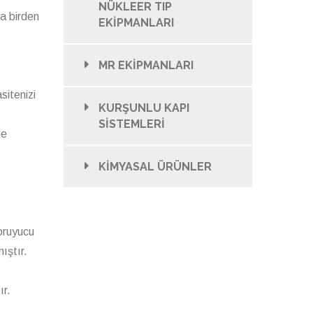
NÜKLEER TIP
ya birden
EKİPMANLARI
MR EKİPMANLARI
itenizi
KURŞUNLU KAPI
SİSTEMLERİ
ne
KİMYASAL ÜRÜNLER
oruyucu
ıştır.
ır.