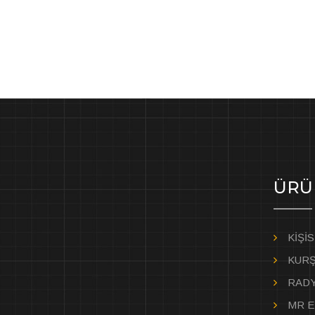
ÜRÜ
KİŞİ
KURŞ
RADY
MR E