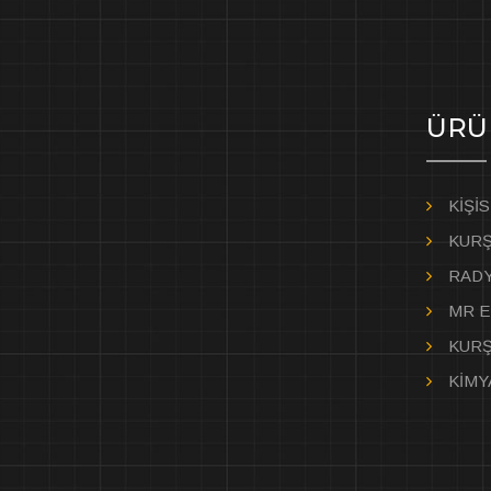
ÜRÜ
KİŞİ
KURŞ
RADY
MR E
KURŞ
KİMY